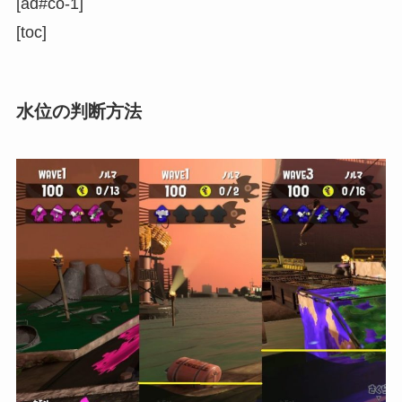
[ad#co-1]
[toc]
水位の判断方法